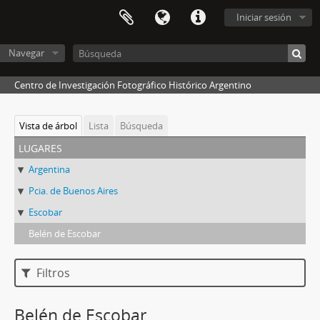
Iniciar sesión
Navegar
Centro de Investigación Fotográfico Histórico Argentino
Vista de árbol
Lista
Búsqueda
lugares
Argentina
Pcia. de Buenos Aires
Escobar
Belén de Escobar
Filtros
Belén de Escobar