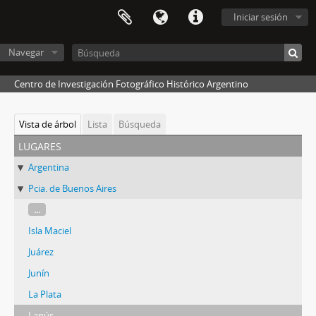
Iniciar sesión
Navegar
Centro de Investigación Fotográfico Histórico Argentino
Vista de árbol
Lista
Búsqueda
lugares
Argentina
Pcia. de Buenos Aires
...
Isla Maciel
Juárez
Junín
La Plata
Lanús