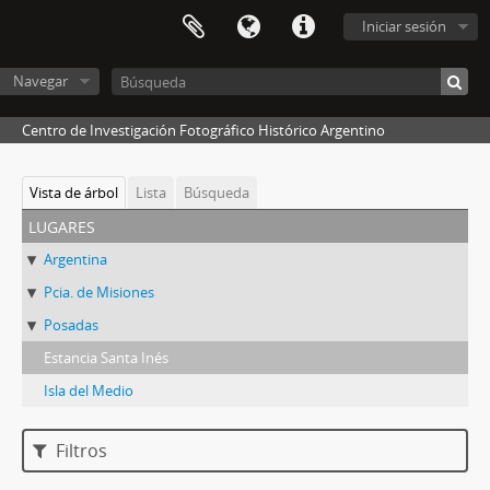
Iniciar sesión
Navegar
Centro de Investigación Fotográfico Histórico Argentino
Vista de árbol
Lista
Búsqueda
lugares
Argentina
Pcia. de Misiones
Posadas
Estancia Santa Inés
Isla del Medio
Filtros