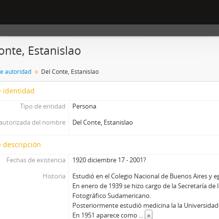
onte, Estanislao
de autoridad
Del Conte, Estanislao
 identidad
Tipo de entidad
Persona
autorizada del nombre
Del Conte, Estanislao
 descripción
Fechas de existencia
1920 diciembre 17 - 2001?
Historia
Estudió en el Colegio Nacional de Buenos Aires y e
En enero de 1939 se hizo cargo de la Secretaría de 
Fotográfico Sudamericano.
Posteriormente estudió medicina la la Universidad
En 1951 aparece como
...
»