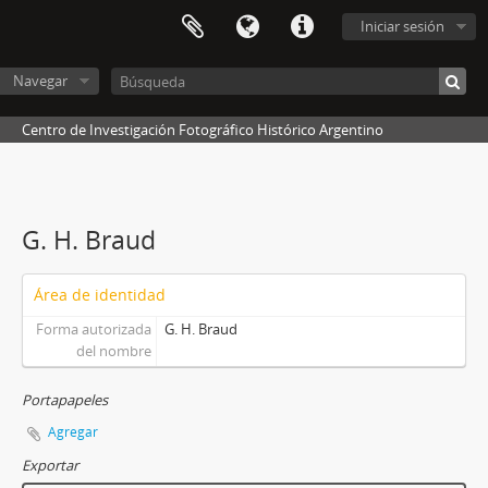
Iniciar sesión
Navegar
Centro de Investigación Fotográfico Histórico Argentino
G. H. Braud
Área de identidad
Forma autorizada
G. H. Braud
del nombre
Portapapeles
Agregar
Exportar