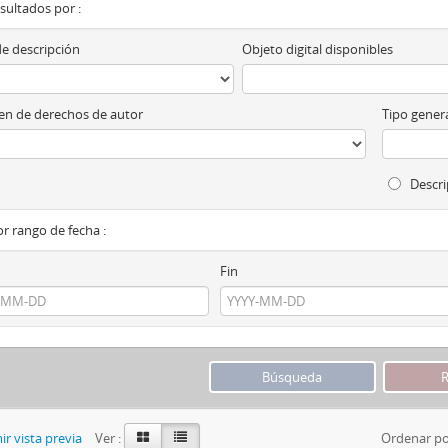
esultados por :
de descripción
Objeto digital disponibles
n de derechos de autor
Tipo genera
Descri
por rango de fecha :
Fin
r vista previa
Ver :
Ordenar po