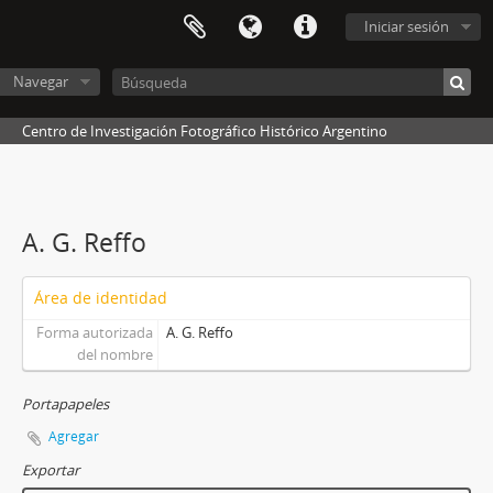
Iniciar sesión
Navegar
Centro de Investigación Fotográfico Histórico Argentino
A. G. Reffo
Área de identidad
Forma autorizada
A. G. Reffo
del nombre
Portapapeles
Agregar
Exportar