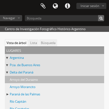
Iniciar sesión
Navegar
Centro de Investigación Fotográfico Histórico Argentino
Vista de árbol
Lista
Búsqueda
lugares
Argentina
Pcia. de Buenos Aires
Delta del Paraná
Arroyo del Durazno
Arroyo Morancito
Paraná de las Palmas
Río Capitán
Río Carabelas