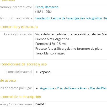
[Unidad documental simple] Foto 034, 1925-1935
Nombre del productor
Croce, Bernardo
[Unidad documental simple] Foto 035, 1925-1935
(1881-1956)
[Unidad documental simple] Foto 036, 1925-1935
Institución archivística
Fundación Centro de Investigación Fotográfico Hi
[Unidad documental simple] Foto 037, 1925-1935
 contenido y estructura
[Unidad documental simple] Foto 038, 1925-1935
[Unidad documental simple] Foto 039, 1925-1935
Alcance y contenido
Vista de la fachada de una casa estilo chalet en Mar
[Unidad documental simple] Foto 040, 1925-1935
Buenos Aires, Argentina.
Formato: 4,5x10,5 cm
[Unidad documental simple] Foto 041, 1925-1935
Proceso fotográfico: gelatino-bromuro de plata
[Unidad documental simple] Foto 042, 1925-1935
Tono: blanco y negro
[Unidad documental simple] Foto 043, 1925-1935
[Unidad documental simple] Foto 044, 1925-1935
 condiciones de acceso y uso
[Unidad documental simple] Foto 045, 1925-1935
Idioma del material
español
[Unidad documental simple] Foto 046, 1925-1935
[Unidad documental simple] Foto 047, 1925-1935
 de acceso
[Unidad documental simple] Foto 048, 1913-1922
os de acceso por lugar
Argentina
»
Pcia. de Buenos Aires
»
Mar del Plat
[Unidad documental simple] Foto 049, 1925-1935
[Unidad documental simple] Foto 050, 1925-1935
 control de la descripción
[Unidad documental simple] Foto 051, 1925-1935
eglas y/o convenciones
ISAD-G