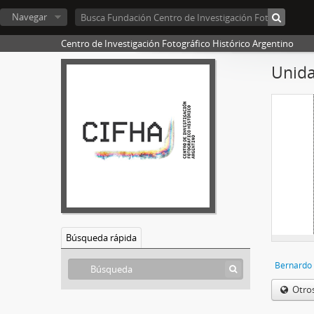
Navegar
Centro de Investigación Fotográfico Histórico Argentino
[
Unida
Búsqueda rápida
Bernardo
Otro