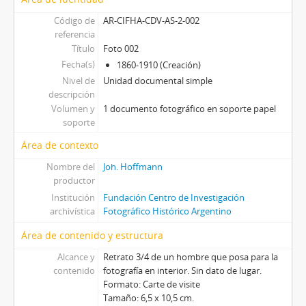
[Unidad documental simple] Foto 034, 1860-1910
Código de
AR-CIFHA-CDV-AS-2-002
[Unidad documental simple] Foto 035, 1860-1910
referencia
[Unidad documental simple] Foto 036, 1860-1910
Título
Foto 002
[Unidad documental simple] Foto 037, 1860-1910
Fecha(s)
1860-1910 (Creación)
[Unidad documental simple] Foto 038, 1860-1910
Nivel de
Unidad documental simple
[Unidad documental simple] Foto 039, 1860-1910
descripción
[Unidad documental simple] Foto 040, 1860-1910
Volumen y
1 documento fotográfico en soporte papel
[Unidad documental simple] Foto 041, 1860-1910
soporte
[Unidad documental simple] Foto 042, 1860-1910
Área de contexto
[Unidad documental simple] Foto 043, 1860-1910
Nombre del
Joh. Hoffmann
[Unidad documental simple] Foto 044, 1860-1910
productor
[Unidad documental simple] Foto 045, 1860-1910
Institución
Fundación Centro de Investigación
[Unidad documental simple] Foto 046, 1860-1910
archivística
Fotográfico Histórico Argentino
[Unidad documental simple] Foto 047, 1860-1910
[Unidad documental simple] Foto 048, 1860-1910
Área de contenido y estructura
[Unidad documental simple] Foto 049, 1860-1910
Alcance y
Retrato 3/4 de un hombre que posa para la
[Unidad documental simple] Foto 050, 1860-1910
contenido
fotografía en interior. Sin dato de lugar.
[Unidad documental simple] Foto 051, 1860-1910
Formato: Carte de visite
Tamaño: 6,5 x 10,5 cm.
[Unidad documental simple] Foto 052, 1860-1910