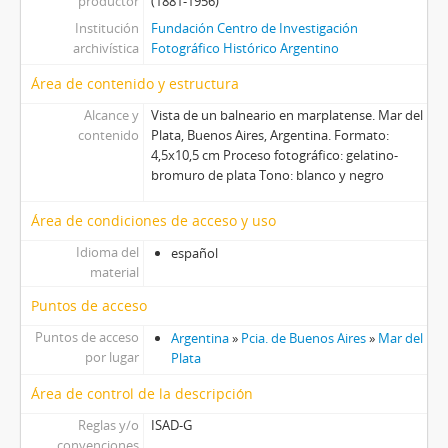
productor
(1881-1956)
[Unidad documental simple] Foto 035, 1925-1935
Institución
Fundación Centro de Investigación
[Unidad documental simple] Foto 036, 1925-1935
archivística
Fotográfico Histórico Argentino
[Unidad documental simple] Foto 037, 1925-1935
[Unidad documental simple] Foto 038, 1925-1935
Área de contenido y estructura
[Unidad documental simple] Foto 039, 1925-1935
Alcance y
Vista de un balneario en marplatense. Mar del
[Unidad documental simple] Foto 040, 1925-1935
contenido
Plata, Buenos Aires, Argentina. Formato:
[Unidad documental simple] Foto 041, 1925-1935
4,5x10,5 cm Proceso fotográfico: gelatino-
[Unidad documental simple] Foto 042, 1925-1935
bromuro de plata Tono: blanco y negro
[Unidad documental simple] Foto 043, 1925-1935
Área de condiciones de acceso y uso
[Unidad documental simple] Foto 044, 1925-1935
[Unidad documental simple] Foto 045, 1925-1935
Idioma del
español
[Unidad documental simple] Foto 046, 1925-1935
material
[Unidad documental simple] Foto 047, 1925-1935
Puntos de acceso
[Unidad documental simple] Foto 048, 1913-1922
Puntos de acceso
Argentina
»
Pcia. de Buenos Aires
»
Mar del
[Unidad documental simple] Foto 049, 1925-1935
por lugar
Plata
[Unidad documental simple] Foto 050, 1925-1935
[Unidad documental simple] Foto 051, 1925-1935
Área de control de la descripción
[Unidad documental simple] Foto 052, 1925-1935
Reglas y/o
ISAD-G
[Unidad documental simple] Foto 053, 1925-1935
convenciones