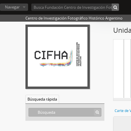
[
Navegar
Centro de Investigación Fotográfico Histórico Argentino
Unida
Búsqueda rápida
Carte de V