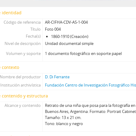
[Unidad documental simple] Foto 036, 1860-1910
 identidad
[Unidad documental simple] Foto 037, 1860-1910
[Unidad documental simple] Foto 038, 1860-1910
Código de referencia
AR-CIFHA-CDV-AS-1-004
[Unidad documental simple] Foto 039, 1860-1910
Título
Foto 004
[Unidad documental simple] Foto 040, 1860-1910
Fecha(s)
1860-1910 (Creación)
[Unidad documental simple] Foto 041, 1860-1910
Nivel de descripción
Unidad documental simple
[Unidad documental simple] Foto 042, 1860-1910
Volumen y soporte
1 documento fotográfico en soporte papel
[Unidad documental simple] Foto 043, 1860-1910
[Unidad documental simple] Foto 044, 1860-1910
 contexto
[Unidad documental simple] Foto 045, 1860-1910
Nombre del productor
D. Di Ferrante
[Unidad documental simple] Foto 046, 1860-1910
Institución archivística
Fundación Centro de Investigación Fotográfico Hi
[Unidad documental simple] Foto 047, 1860-1910
[Unidad documental simple] Foto 048, 1860-1910
 contenido y estructura
[Unidad documental simple] Foto 049, 1860-1910
Alcance y contenido
Retrato de una niña que posa para la fotografía en i
[Unidad documental simple] Foto 050, 1860-1910
Buenos Aires, Argentina. Formato: Portrait Cabine
[Unidad documental simple] Foto 051, 1860-1910
Tamaño: 13 x 21 cm.
[Unidad documental simple] Foto 052, 1860-1910
Tono: blanco y negro
[Unidad documental simple] Foto 053, 1860-1910