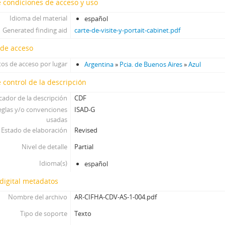
[Unidad documental simple] Foto 054, 1860-1910
 condiciones de acceso y uso
[Unidad documental simple] Foto 055, 1860-1910
Idioma del material
español
[Unidad documental simple] Foto 056, 1860-1910
Generated finding aid
carte-de-visite-y-portait-cabinet.pdf
[Unidad documental simple] Foto 057, 1860-1910
 de acceso
[Unidad documental simple] Foto 058, 1860-1910
[Unidad documental simple] Foto 059, 1860-1910
os de acceso por lugar
Argentina
»
Pcia. de Buenos Aires
»
Azul
[Unidad documental simple] Foto 060, 1860-1910
 control de la descripción
[Unidad documental simple] Foto 061, 1860-1910
icador de la descripción
[Subserie] Subserie 2, 1860-1910
CDF
eglas y/o convenciones
ISAD-G
[Subserie] Subserie 3, 1860-1910
usadas
[Subserie] Subserie 4, 1860-1910
Estado de elaboración
Revised
[Subserie] Subserie 5, 1860-1910
[Serie] Serie Lanus, 1850-1930
Nivel de detalle
Partial
[Serie] Pangol, 1860-1910
Idioma(s)
español
digital metadatos
Nombre del archivo
AR-CIFHA-CDV-AS-1-004.pdf
Tipo de soporte
Texto