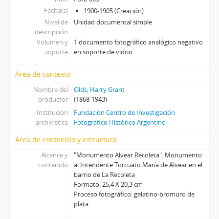
Fecha(s)
1900-1905 (Creación)
[Unidad documental simple] Foto 019, 1900-1905
Nivel de
Unidad documental simple
[Unidad documental simple] Foto 020, 1900-1905
descripción
[Unidad documental simple] Foto 021, 1900-1905
Volumen y
1 documento fotográfico analógico negativo
[Unidad documental simple] Foto 022, 1900-1905
soporte
en soporte de vidrio
[Unidad documental simple] Foto 023, 1900-1905
[Unidad documental simple] Foto 024, ca. 1901
Área de contexto
[Unidad documental simple] Foto 025, 1900-1905
Nombre del
Olds, Harry Grant
[Unidad documental simple] Foto 026, 1900-1905
productor
(1868-1943)
[Unidad documental simple] Foto 027
Institución
Fundación Centro de Investigación
[Unidad documental simple] Foto 028, 1900-1905
archivística
Fotográfico Histórico Argentino
[Unidad documental simple] Foto 029, 1900-1905
Área de contenido y estructura
[Unidad documental simple] Foto 030, 1900-1905
[Unidad documental simple] Foto 031, ca. 1901
Alcance y
"Monumento Alvear Recoleta". Monumento
[Unidad documental simple] Foto 032, 1900-1905
contenido
al Intendente Torcuato María de Alvear en el
barrio de La Recoleta
[Unidad documental simple] Foto 033, 1900-1905
Formato: 25,4 X 20,3 cm
[Unidad documental simple] Foto 034, 1900-1905
Proceso fotográfico: gelatino-bromuro de
[Unidad documental simple] Foto 035, 1900-1905
plata
[Unidad documental simple] Foto 036, 1900-1905