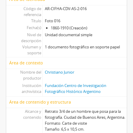
[Unidad documental simple] Foto 048, 1860-1910
Código de
AR-CIFHA-CDV-AS-2-016
[Unidad documental simple] Foto 049, 1860-1910
referencia
[Unidad documental simple] Foto 050, 1860-1910
Título
Foto 016
[Unidad documental simple] Foto 051, 1860-1910
Fecha(s)
1860-1910 (Creación)
[Unidad documental simple] Foto 052, 1860-1910
Nivel de
Unidad documental simple
[Unidad documental simple] Foto 053, 1860-1910
descripción
[Unidad documental simple] Foto 054, 1860-1910
Volumen y
1 documento fotográfico en soporte papel
[Unidad documental simple] Foto 055, 1860-1910
soporte
[Unidad documental simple] Foto 056, 1860-1910
Área de contexto
[Unidad documental simple] Foto 057, 1860-1910
Nombre del
Christiano Junior
[Unidad documental simple] Foto 058, 1860-1910
productor
[Unidad documental simple] Foto 059, 1860-1910
Institución
Fundación Centro de Investigación
[Unidad documental simple] Foto 060, 1860-1910
archivística
Fotográfico Histórico Argentino
[Unidad documental simple] Foto 061, 1860-1910
Área de contenido y estructura
[Unidad documental simple] Foto 062, 1860-1910
[Unidad documental simple] Foto 063, 1860-1910
Alcance y
Retrato 3/4 de un hombre que posa para la
[Unidad documental simple] Foto 064, 1860-1910
contenido
fotografía. Ciudad de Buenos Aires, Argentina.
[Unidad documental simple] Foto 065, 1860-1910
Formato: Carte de visite
Tamaño: 6,5 x 10,5 cm.
[Unidad documental simple] Foto 066, 1860-1910