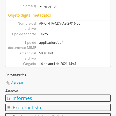
Idioma(s)
[Subserie] Subserie 3, 1860-1910
español
[Subserie] Subserie 4, 1860-1910
Objeto digital metadatos
[Subserie] Subserie 5, 1860-1910
Nombre del
AR-CIFHA-CDV-AS-2-016.pdf
[Serie] Serie Lanus, 1850-1930
archivo
[Serie] Pangol, 1860-1910
Tipo de soporte
Texto
Tipo de
application/pdf
documento MIME
Tamaño del
580.8 KiB
archivo
Cargado
14 de abril de 2021 14:41
Portapapeles
Agregar
Explorar
Informes
Explorar lista