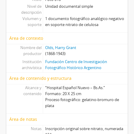
Nivel de
Unidad documental simple
[Unidad documental simple] Foto 032
descripción
[Unidad documental simple] Foto 033
Volumen y
1 documento fotográfico analógico negativo
[Unidad documental simple] Foto 034
soporte
en soporte nitrato de celulosa
[Unidad documental simple] Foto 035
[Unidad documental simple] Foto 036
Área de contexto
[Unidad documental simple] Foto 037
Nombre del
Olds, Harry Grant
[Unidad documental simple] Foto 038
productor
(1868-1943)
[Unidad documental simple] Foto 039, ca. 1926
Institución
Fundación Centro de Investigación
[Unidad documental simple] Foto 040, ca. 1930
archivística
Fotográfico Histórico Argentino
[Unidad documental simple] Foto 041
Área de contenido y estructura
[Unidad documental simple] Foto 042
[Unidad documental simple] Foto 043
Alcance y
“Hospital Español Nuevo – Bs.As.”
[Unidad documental simple] Foto 044
contenido
Formato: 20 X 25 cm
Proceso fotográfico: gelatino-bromuro de
[Unidad documental simple] Foto 045
plata
[Unidad documental simple] Foto 046, ca. 1936
[Unidad documental simple] Foto 047, ca. 1936
Área de notas
[Unidad documental simple] Foto 048
Notas
Inscripción original sobre nitrato, numerada
[Unidad documental simple] Foto 049