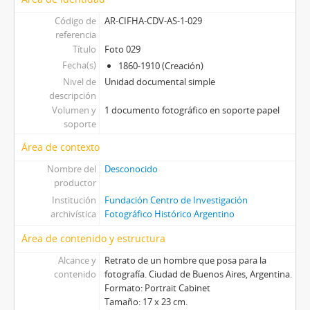
[Unidad documental simple] Foto 061, 1860-1910
Código de
AR-CIFHA-CDV-AS-1-029
[Subserie] Subserie 2, 1860-1910
referencia
[Subserie] Subserie 3, 1860-1910
Título
Foto 029
[Subserie] Subserie 4, 1860-1910
Fecha(s)
1860-1910 (Creación)
[Subserie] Subserie 5, 1860-1910
Nivel de
Unidad documental simple
[Serie] Serie Lanus, 1850-1930
descripción
[Serie] Pangol, 1860-1910
Volumen y
1 documento fotográfico en soporte papel
soporte
Área de contexto
Nombre del
Desconocido
productor
Institución
Fundación Centro de Investigación
archivística
Fotográfico Histórico Argentino
Área de contenido y estructura
Alcance y
Retrato de un hombre que posa para la
contenido
fotografía. Ciudad de Buenos Aires, Argentina.
Formato: Portrait Cabinet
Tamaño: 17 x 23 cm.