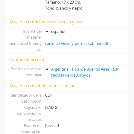
Tamaño: 17 x 23 cm.
Tono: blanco y negro
Área de condiciones de acceso y uso
Idioma del
español
material
Generated finding
carte-de-visite-y-portait-cabinet.pdf
aid
Puntos de acceso
Puntos de acceso
Argentina
»
Pcia. de Buenos Aires
»
San
por lugar
Nicolás de los Arroyos
Área de control de la descripción
Identificador de la
CDF
descripción
Reglas y/o
ISAD-G
convenciones
usadas
Estado de
Revised
elaboración