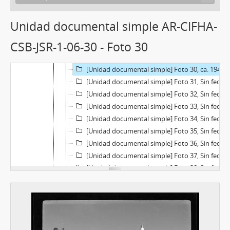
[Unidad documental simple] Foto 25, Sin fecha
[Unidad documental simple] Foto 26, ca. 1938
Unidad documental simple AR-CIFHA-
[Unidad documental simple] Foto 27, Sin fecha
CSB-JSR-1-06-30 - Foto 30
[Unidad documental simple] Foto 28, Sin fecha
[Unidad documental simple] Foto 29, Sin fecha
[Unidad documental simple] Foto 30, ca. 1940
[Unidad documental simple] Foto 31, Sin fecha
[Unidad documental simple] Foto 32, Sin fecha
[Unidad documental simple] Foto 33, Sin fecha
[Unidad documental simple] Foto 34, Sin fecha
[Unidad documental simple] Foto 35, Sin fecha
[Unidad documental simple] Foto 36, Sin fecha
[Unidad documental simple] Foto 37, Sin fecha
[Unidad documental simple] Foto 38, Sin fecha
[Unidad documental simple] Foto 39, Sin fecha
[Unidad documental simple] Foto 40, Sin fecha
[Unidad documental simple] Foto 41, Sin fecha
[Subserie] Fotografías sobre 07 "Iglesia", Sin fecha
[Subserie] Fotografías sobre 8 “Palenquero – Pesca, Desfile Sta Maria”, Sin fecha