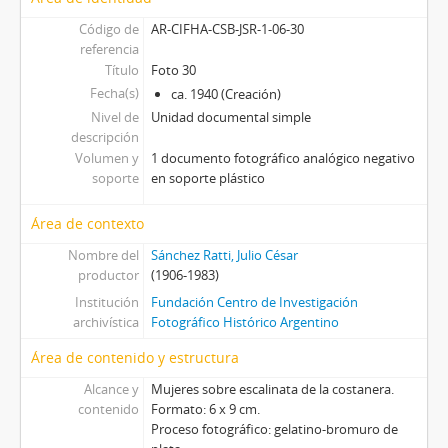
[Subserie] Fotografías sobre 27 “Interior de Misiones”, Sin fecha
Código de
AR-CIFHA-CSB-JSR-1-06-30
[Subserie] Fotografías sobre 28 “Mar del Plata, vertical”, Sin fecha
referencia
[Subserie] Fotografías sobre 29 “Mar del Plata, horizontal”, Sin fecha
Título
Foto 30
[Subserie] Fotografías sobre 30 “Señor Juan Pérez-Rioja”, Sin fecha
Fecha(s)
ca. 1940 (Creación)
[Subserie] Fotografías sobre 31, Sin fecha
Nivel de
Unidad documental simple
[Subserie] Fotografías sobre 32 “Sánchez”, Sin fecha
descripción
[Subserie] Fotografías sobre 33 “Brasil – fotos familiares – varias”, Sin fecha
Volumen y
1 documento fotográfico analógico negativo
[Subserie] Fotografías sobre 34 “Sr. Ramón R. Dorrego”, Sin fecha
soporte
en soporte plástico
[Subserie] Fotografías sobre 35 “Sánchez Ratti – varios de aborígenes”, Sin fecha
Área de contexto
[Subserie] Fotografías sobre 36 “Manual fotográfico y negativos varios”, Sin fecha
[Subserie] Fotografías sobre 37, Sin fecha
Nombre del
Sánchez Ratti, Julio César
[Subserie] Fotografías sobre 38 “Sánchez”, Sin fecha
productor
(1906-1983)
[Subserie] Fotografías sobre 39 “Flia, Interior...", Sin fecha
Institución
Fundación Centro de Investigación
[Unidad documental simple] Foto 1, Sin fecha
archivística
Fotográfico Histórico Argentino
Área de contenido y estructura
Alcance y
Mujeres sobre escalinata de la costanera.
contenido
Formato: 6 x 9 cm.
Proceso fotográfico: gelatino-bromuro de