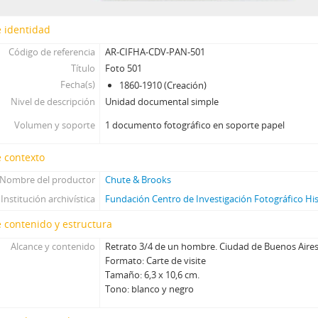
[Unidad documental simple] Foto 534, 1860-1910
 identidad
[Unidad documental simple] Foto 535, 1860-1910
[Unidad documental simple] Foto 536, 1860-1910
Código de referencia
AR-CIFHA-CDV-PAN-501
[Unidad documental simple] Foto 537, 1860-1910
Título
Foto 501
[Unidad documental simple] Foto 538, 1860-1910
Fecha(s)
1860-1910 (Creación)
[Unidad documental simple] Foto 539, 1860-1910
Nivel de descripción
Unidad documental simple
[Unidad documental simple] Foto 540, 1860-1910
Volumen y soporte
1 documento fotográfico en soporte papel
[Unidad documental simple] Foto 541, 1860-1910
[Unidad documental simple] Foto 542, 1860-1910
 contexto
[Unidad documental simple] Foto 543, 1860-1910
Nombre del productor
Chute & Brooks
[Unidad documental simple] Foto 544, 1860-1910
Institución archivística
Fundación Centro de Investigación Fotográfico Hi
[Unidad documental simple] Foto 545, 1860-1910
[Unidad documental simple] Foto 546, 1860-1910
 contenido y estructura
[Unidad documental simple] Foto 547, 1860-1910
Alcance y contenido
Retrato 3/4 de un hombre. Ciudad de Buenos Aires
[Unidad documental simple] Foto 548, 1860-1910
Formato: Carte de visite
[Unidad documental simple] Foto 549, 1860-1910
Tamaño: 6,3 x 10,6 cm.
[Unidad documental simple] Foto 550, 1860-1910
Tono: blanco y negro
[Unidad documental simple] Foto 551, 1860-1910