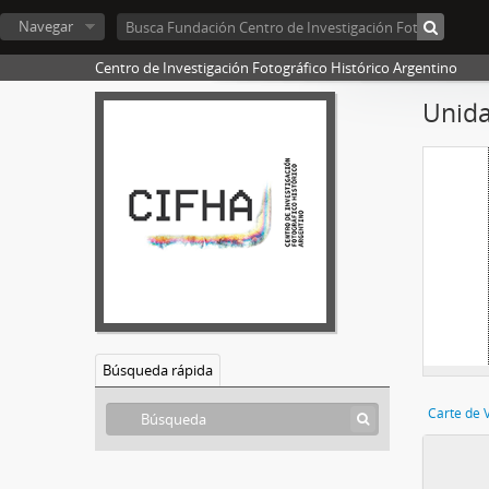
Navegar
Centro de Investigación Fotográfico Histórico Argentino
Unida
Búsqueda rápida
Carte de V