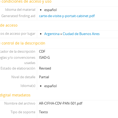
[Unidad documental simple] Foto 552, 1860-1910
 condiciones de acceso y uso
[Unidad documental simple] Foto 553, 1860-1910
Idioma del material
español
[Unidad documental simple] Foto 554, 1860-1910
Generated finding aid
carte-de-visite-y-portait-cabinet.pdf
[Unidad documental simple] Foto 555, 1860-1910
 de acceso
[Unidad documental simple] Foto 556, 1860-1910
[Unidad documental simple] Foto 557, 1860-1910
os de acceso por lugar
Argentina
»
Ciudad de Buenos Aires
[Unidad documental simple] Foto 558, 1860-1910
 control de la descripción
[Unidad documental simple] Foto 559, 1860-1910
icador de la descripción
[Unidad documental simple] Foto 560, 1860-1910
CDF
eglas y/o convenciones
ISAD-G
[Unidad documental simple] Foto 561, 1860-1910
usadas
[Unidad documental simple] Foto 562, 1860-1910
Estado de elaboración
Revised
[Unidad documental simple] Foto 563, 1860-1910
[Unidad documental simple] Foto 564, 1860-1910
Nivel de detalle
Partial
[Unidad documental simple] Foto 565, 1860-1910
Idioma(s)
español
[Unidad documental simple] Foto 566, 1860-1910
digital metadatos
[Unidad documental simple] Foto 567, 1860-1910
[Unidad documental simple] Foto 568, 1860-1910
Nombre del archivo
AR-CIFHA-CDV-PAN-501.pdf
[Unidad documental simple] Foto 569, 1860-1910
Tipo de soporte
Texto
[Unidad documental simple] Foto 570, 1860-1910