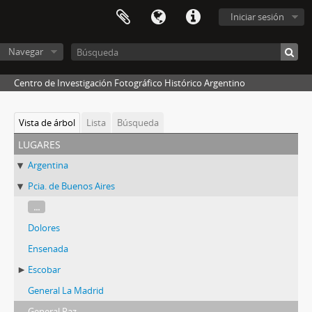
Iniciar sesión
Navegar
Centro de Investigación Fotográfico Histórico Argentino
Vista de árbol
Lista
Búsqueda
lugares
Argentina
Pcia. de Buenos Aires
...
Dolores
Ensenada
Escobar
General La Madrid
General Paz