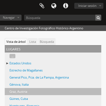
Iniciar sesión
Navegar
Centro de Investigación Fotográfico Histórico Argentino
Vista de árbol
Lista
Búsqueda
lugares
...
Estados Unidos
Estrecho de Magallanes
General Pico, Pcia. de La Pampa, Argentina
Génova, Italia
Graz, Austria
Güines, Cuba
Hamburgo, Alemania