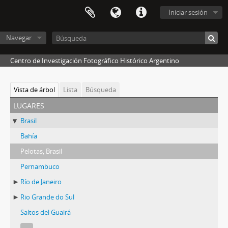
Iniciar sesión
Navegar
Centro de Investigación Fotográfico Histórico Argentino
Vista de árbol
Lista
Búsqueda
lugares
Brasil
Bahía
Pelotas, Brasil
Pernambuco
Río de Janeiro
Rio Grande do Sul
Saltos del Guairá
...