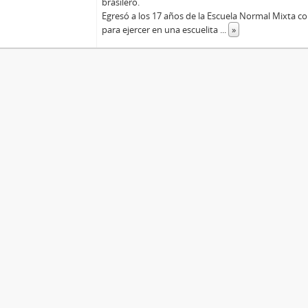
brasilero.
Egresó a los 17 años de la Escuela Normal Mixta co
para ejercer en una escuelita
...
»