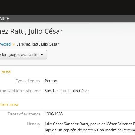
EARCH
ez Ratti, Julio César
 record
Sánchez Ratti, Julio César
r languages available
y area
Type of entity
Person
thorized form of name
Sánchez Ratti, Julio César
tion area
Dates of existence
1906-1983
History
Julio César Sánchez Ratti, padre de César Sánchez 
hijo de un capitán de barco y una madre correntin