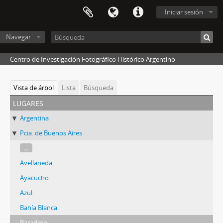
Iniciar sesión
Navegar
Centro de Investigación Fotográfico Histórico Argentino
Vista de árbol
Lista
Búsqueda
lugares
Argentina
Pcia. de Buenos Aires
...
Avellaneda
Ayacucho
Azul
Bahía Blanca
Baradero