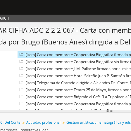
[Item] Carta membretada Cooperativa Biográfica (Buenos Aire
[Item] Carta membretada Liberty Film Renting Co.. Firmada por Mayer Silverman d
EARCH
[Item] Carta membretada Casa Renzi firmada por Guillermo ilegible e
[Item] Carta con membrete Hotel Salteño Juan P. Samsón firmada p
AR-CIFHA-ADC-2-2-2-067 - Carta con memb
[Item] Carta con membrete Ledesma Sugar State and refining company con firm
da por Brugo (Buenos Aires) dirigida a De
[Item] Carta firma ilegible [Corrado?] dirigida a Alejandro d
[Item] Carta con membrete de Ingenio La Esperanza dirigida a Del C
[Item] Carta con membrete Cooperativa Biografica firmada por Brug
[Item] Carta con membrete Cooperativa Biográfica sin firma (B
[Item] Carta con membrete J. M. Pallache firmada por el mismo Pallache (Buenos Aires)
[Item] Carta con membrete Hotel Salteño Juan P. Samsón firmada por J. P. S
[Item] Telegrama de Corrado dirigido a Alejandro Del Conte,
[Item] Carta con membrete Teatro 25 de Mayo, firmada por el administrdor Juan
[Item] Carta con membrete Biógrafo al Café "La Tripolitania" Miguel Pirro, firmada por Miguel Pi
[Item] Carta con membrete Cooperativa Biográfica firmada por Bru
[Item] Carta de Luis Corrado [o Cassado?] (San Pedro de Juju
[Item] Carta con membrete "Casa Salinas" firmada por [Salina
 C. Del Conte
Actividad profesional
Gestión artística, cinematográf
[Item] Carta con membrete Cooperativa Biográfica firmada por Bru
Carta con membrete Cooperativa Biografica firmada por Brugo (Buenos Aires) dirigida a Del Conte (Tucuman)