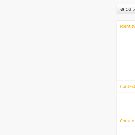
Othe
Identit
Context
Content