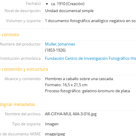
Fecha(s)
ca. 1910 (Creación)
[Unidad documental simple] Foto 048, Sin fecha
Nivel de descripción
Unidad documental simple
[Unidad documental simple] Foto 049, Sin fecha
[Unidad documental simple] Foto 050, ca. 1910
Volumen y soporte
1 documento fotográfico analógico negativo en so
[Unidad documental simple] Foto 051, Sin fecha
 contexto
[Unidad documental simple] Foto 052, Sin fecha
[Unidad documental simple] Foto 053, Sin fecha
Nombre del productor
Müller, Johannes
[Unidad documental simple] Foto 054, ca. 1885
(1853-1926)
[Unidad documental simple] Foto 055, ca. 1885
Institución archivística
Fundación Centro de Investigación Fotográfico Hi
[Unidad documental simple] Foto 056, ca. 1880
 contenido y estructura
[Unidad documental simple] Foto 057, Sin fecha
Alcance y contenido
[Unidad documental simple] Foto 058, Sin fecha
Hombres a caballo sobre una cascada.
Formato: 16,5 x 21,5 cm
[Unidad documental simple] Foto 059, Sin fecha
Proceso fotográfico: gelatino-bromuro de plata
[Unidad documental simple] Foto 060, Sin fecha
[Unidad documental simple] Foto 061, ca. 1910
digital metadatos
[Unidad documental simple] Foto 062, Sin fecha
Nombre del archivo
AR-CIFHA-MUL-MA-3-016.jpg
[Unidad documental simple] Foto 063, 1888
[Unidad documental simple] Foto 064, 1888
Tipo de soporte
Imagen
[Unidad documental simple] Foto 065, ca. 1888
o de documento MIME
image/jpeg