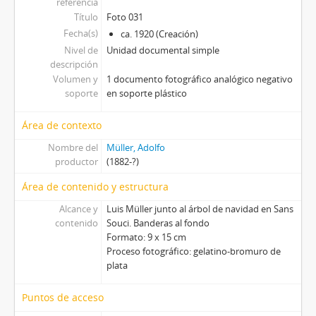
referencia
[Unidad documental simple] Foto 055, ca. 1920
Título
Foto 031
Fecha(s)
[Unidad documental simple] Foto 056, ca. 1920
ca. 1920 (Creación)
Nivel de
Unidad documental simple
[Unidad documental simple] Foto 057, ca. 1920
descripción
[Unidad documental simple] Foto 058, ca. 1920
Volumen y
1 documento fotográfico analógico negativo
[Unidad documental simple] Foto 059, ca. 1920
soporte
en soporte plástico
[Unidad documental simple] Foto 060, ca. 1920
[Unidad documental simple] Foto 061, ca. 1920
Área de contexto
[Unidad documental simple] Foto 062, ca. 1920
Nombre del
Müller, Adolfo
[Unidad documental simple] Foto 063, ca. 1920
productor
(1882-?)
[Unidad documental simple] Foto 064, ca. 1920
[Unidad documental simple] Foto 065, ca. 1920
Área de contenido y estructura
[Unidad documental simple] Foto 066, ca. 1920
Alcance y
Luis Müller junto al árbol de navidad en Sans
[Unidad documental simple] Foto 067, ca. 1920
contenido
Souci. Banderas al fondo
[Unidad documental simple] Foto 068, ca. 1922
Formato: 9 x 15 cm
Proceso fotográfico: gelatino-bromuro de
[Unidad documental simple] Foto 069, ca. 1920
plata
[Unidad documental simple] Foto 070, ca. 1920
[Unidad documental simple] Foto 071, ca. 1920
Puntos de acceso
[Unidad documental simple] Foto 072, ca. 1920