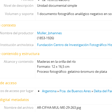
[Unidad documental simple] Foto 295, Sin fecha
Nivel de descripción
Unidad documental simple
[Unidad documental simple] Foto 296, Sin fecha
Volumen y soporte
1 documento fotográfico analógico negativo en so
[Unidad documental simple] Foto 297, Sin fecha
[Unidad documental simple] Foto 298, ca. 1885
 contexto
[Unidad documental simple] Foto 299, Sin fecha
Nombre del productor
Müller, Johannes
[Unidad documental simple] Foto 300, Sin fecha
(1853-1926)
[Unidad documental simple] Foto 301, Sin fecha
Institución archivística
Fundación Centro de Investigación Fotográfico Hi
[Unidad documental simple] Foto 302, Sin fecha
[Unidad documental simple] Foto 303, ca. 1888
 contenido y estructura
[Unidad documental simple] Foto 304, Sin fecha
Alcance y contenido
Maderas en la orilla del río
[Unidad documental simple] Foto 305, Sin fecha
Formato: 12 x 16,5 cm
[Unidad documental simple] Foto 306, c.a. 1888
Proceso fotográfico: gelatino-bromuro de plata
[Unidad documental simple] Foto 307, Sin fecha
 de acceso
[Unidad documental simple] Foto 308, Sin fecha
[Unidad documental simple] Foto 309, ca. 1889
os de acceso por lugar
Argentina
»
Pcia. de Buenos Aires
»
Delta del P
[Unidad documental simple] Foto 310, Sin fecha
digital metadatos
[Unidad documental simple] Foto 311, Sin fecha
[Unidad documental simple] Foto 312, c.a. 1888
Nombre del archivo
AR-CIFHA-MUL-ME-29-263.jpg