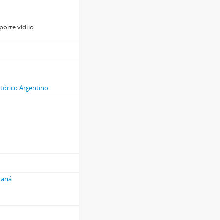
porte vidrio
stórico Argentino
araná